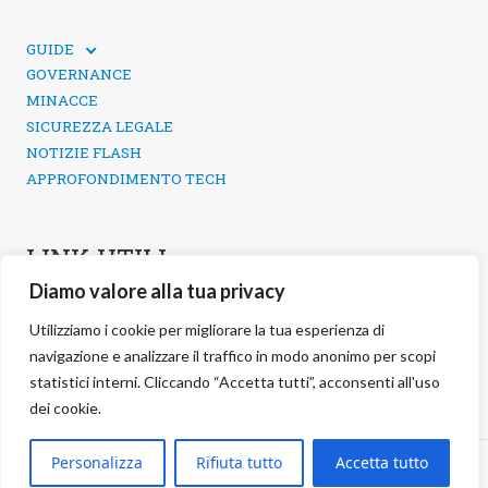
GUIDE
GUIDE TECNICHE
GOVERNANCE
SICUREZZA DEI SOCIAL MEDIA
MINACCE
SICUREZZA LEGALE
NOTIZIE FLASH
APPROFONDIMENTO TECH
LINK UTILI
Diamo valore alla tua privacy
CONTATTI
INFORMATIVA SULLA PRIVACY
Utilizziamo i cookie per migliorare la tua esperienza di
POLITICA DEI COOKIE
navigazione e analizzare il traffico in modo anonimo per scopi
GESTIONE COOKIE
statistici interni. Cliccando “Accetta tutti”, acconsenti all'uso
dei cookie.
©
2026 negg Blog · All rights reserved ·
Personalizza
Rifiuta tutto
Accetta tutto
S.r.l. ·
negg® Group