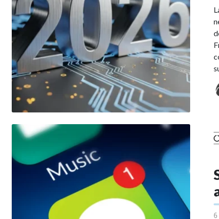
L
n
d
F
c
s
6