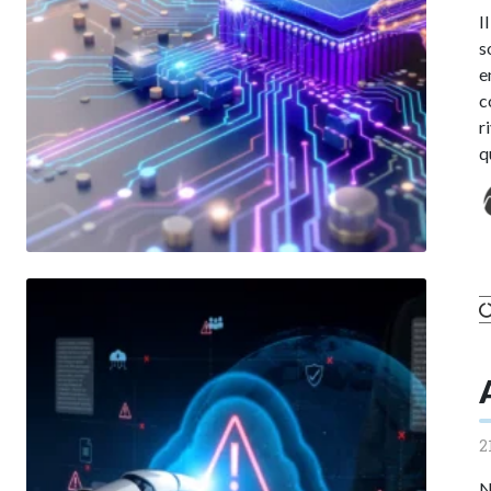
I
s
e
c
r
q
2
N