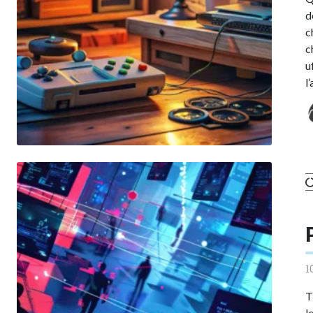
d
c
c
u
l
1
T
l