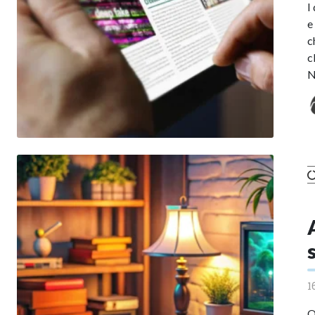
I
e
c
c
N
1
Q