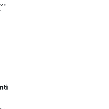
re e
a
i
n
nti
usso