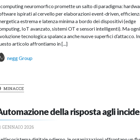
l computing neuromorfico promette un salto di paradigma: hardwa
oftware ispirati al cervello per elaborazioni event-driven, efficienz
nergetica estrema e latenza minima a bordo dei dispositivi (edge
omputing, IoT avanzato, sistemi OT e sensori intelligenti). Ma ogn
ivoluzione tecnologica spalanca anche nuove superfici d’attacco. I
uesto articolo affrontiamo in [...]
negg Group
MINACCE
Automazione della risposta agli incide
1 GENNAIO 2026
ell’ecosistema digitale odierno, le organizzazioni affrontano un fl