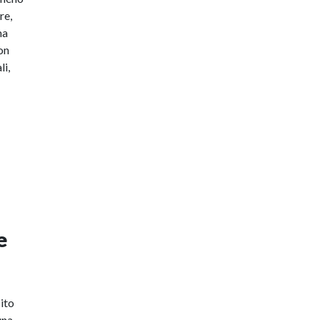
re,
ma
non
li,
e
sito
una