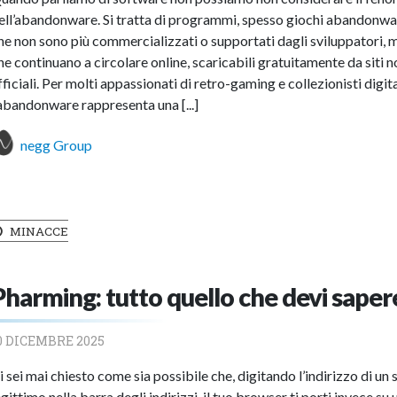
ell’abandonware. Si tratta di programmi, spesso giochi abandonwa
he non sono più commercializzati o supportati dagli sviluppatori, 
he continuano a circolare online, scaricabili gratuitamente da siti 
fficiali. Per molti appassionati di retro-gaming e collezionisti digita
’abandonware rappresenta una [...]
negg Group
MINACCE
Pharming: tutto quello che devi saper
0 DICEMBRE 2025
i sei mai chiesto come sia possibile che, digitando l’indirizzo di un 
egittimo nella barra degli indirizzi, il tuo browser ti porti invece su 