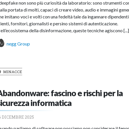
 deepfake non sono più curiosità da laboratorio: sono strumenti co
 alla portata di molti, capaci di creare video, audio e immagini gene
he imitano voci e volti con una fedeltà tale da ingannare dipendenti
lienti, fornitori, giornalisti e persino sistemi di autenticazione.
ell’ecosistema della disinformazione, queste tecniche agiscono [...
negg Group
MINACCE
Abandonware: fascino e rischi per la
sicurezza informatica
6 DICEMBRE 2025
uando parliamo di software non possiamo non considerare il fen