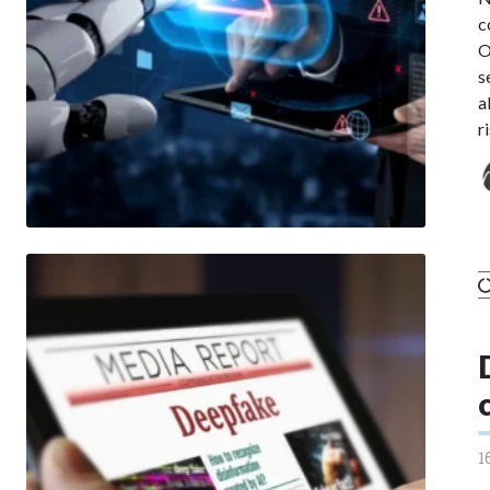
c
O
s
a
r
1