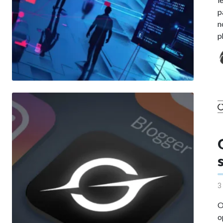
p
n
p
3
O
o