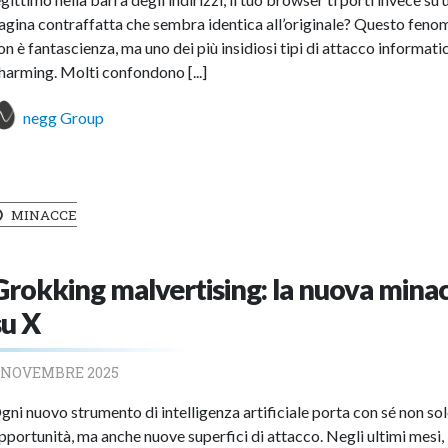
agina contraffatta che sembra identica all’originale? Questo fen
on è fantascienza, ma uno dei più insidiosi tipi di attacco informatic
harming. Molti confondono [...]
negg Group
MINACCE
Grokking malvertising: la nuova minac
su X
 NOVEMBRE 2025
gni nuovo strumento di intelligenza artificiale porta con sé non so
pportunità, ma anche nuove superfici di attacco. Negli ultimi mesi, 