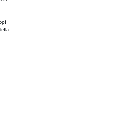
ppi
della