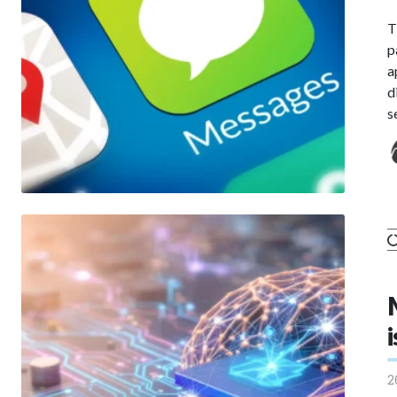
T
p
a
d
s
2