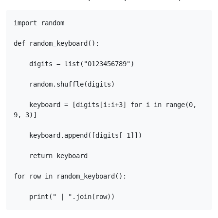
import random

def random_keyboard():

    digits = list("0123456789")

    random.shuffle(digits)

    keyboard = [digits[i:i+3] for i in range(0, 
9, 3)]

    keyboard.append([digits[-1]])

    return keyboard

for row in random_keyboard():

    print(" | ".join(row))