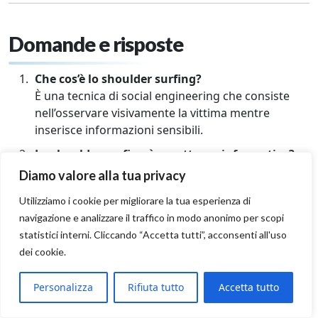
Domande e risposte
Che cos’è lo shoulder surfing?
È una tecnica di social engineering che consiste
nell’osservare visivamente la vittima mentre
inserisce informazioni sensibili.
Lo shoulder surfing è un attacco informatico?
È considerato parte delle minacce informatiche,
Diamo valore alla tua privacy
anche se non implica necessariamente un
Utilizziamo i cookie per migliorare la tua esperienza di
intervento tecnico.
navigazione e analizzare il traffico in modo anonimo per scopi
Come si può prevenire lo shoulder surfing?
statistici interni. Cliccando “Accetta tutti”, acconsenti all'uso
Con accorgimenti fisici (come filtri privacy),
dei cookie.
comportamenti attenti e l’uso di autenticazione
biometrica.
Personalizza
Rifiuta tutto
Accetta tutto
Esistono casi noti di shoulder surfing?