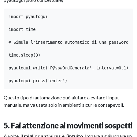
import pyautogui

import time

# Simula l'inserimento automatico di una password

time.sleep(3)

pyautogui.write('P@ssw0rdGenerata', interval=0.1)

pyautogui.press('enter')
Questo tipo di automazione può aiutare a evitare l’input
manuale, ma va usata solo in ambienti sicuri e consapevoli.
5. Fai attenzione ai movimenti sospetti
A volte,
il miglior antivirus è l’intuito
. Impara a sviluppare un