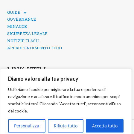
GUIDE
GUIDE TECNICHE
GOVERNANCE
SICUREZZA DEI SOCIAL MEDIA
MINACCE
SICUREZZA LEGALE
NOTIZIE FLASH
APPROFONDIMENTO TECH
LINK UTILI
Diamo valore alla tua privacy
CONTATTI
INFORMATIVA SULLA PRIVACY
Utilizziamo i cookie per migliorare la tua esperienza di
POLITICA DEI COOKIE
navigazione e analizzare il traffico in modo anonimo per scopi
GESTIONE COOKIE
statistici interni. Cliccando “Accetta tutti”, acconsenti all'uso
dei cookie.
©
2026 negg Blog · All rights reserved ·
Personalizza
Rifiuta tutto
Accetta tutto
S.r.l. ·
negg® Group
VAT: 17038321000 REA: RM-1691559