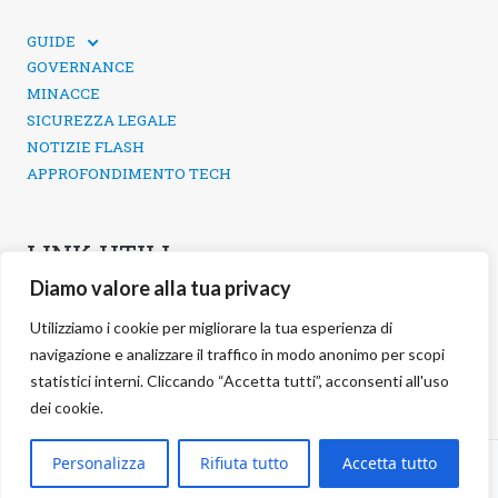
GUIDE
GUIDE TECNICHE
GOVERNANCE
SICUREZZA DEI SOCIAL MEDIA
MINACCE
SICUREZZA LEGALE
NOTIZIE FLASH
APPROFONDIMENTO TECH
LINK UTILI
Diamo valore alla tua privacy
CONTATTI
INFORMATIVA SULLA PRIVACY
Utilizziamo i cookie per migliorare la tua esperienza di
POLITICA DEI COOKIE
navigazione e analizzare il traffico in modo anonimo per scopi
GESTIONE COOKIE
statistici interni. Cliccando “Accetta tutti”, acconsenti all'uso
dei cookie.
©
2026 negg Blog · All rights reserved ·
Personalizza
Rifiuta tutto
Accetta tutto
S.r.l. ·
negg® Group
VAT: 17038321000 REA: RM-1691559