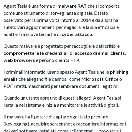
Agent Tesla è una forma di
malware RAT
che si comporta
come uno strumento di sorveglianza digitale. È stato
osservato per la prima volta intorno al 2014 e da allora ha
subito vari aggiornamenti per migliorare la sua efficacia e
adattarsi a nuove tecniche di
cyber attacco
.
Questo malware è progettato per raccogliere dati critici e
compromettere le credenziali di accesso
di
email clients
,
web browsers
e persino
clients FTP
.
I criminali informatici usano spesso Agent Tesla nelle
phishing
emails
che allegano file dannosi, come
Microsoft Office
o
PDF infetti, mascherati per sembrare documenti legittimi.
Quando un utente apre uno di questi allegati, Agent Tesla si
installa nel sistema e inizia a monitorare le attività digitali.
Il malware ha il potere di captare ogni tasto premuto
(keylogging), acquisire screenshot e raccogliere informazioni
dai vari software installati, come i client email, i browser e i