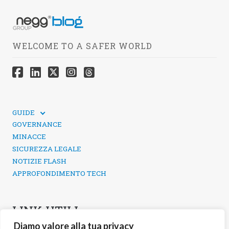
WELCOME TO A SAFER WORLD
GUIDE
GUIDE TECNICHE
GOVERNANCE
SICUREZZA DEI SOCIAL MEDIA
MINACCE
SICUREZZA LEGALE
NOTIZIE FLASH
APPROFONDIMENTO TECH
LINK UTILI
Diamo valore alla tua privacy
CONTATTI