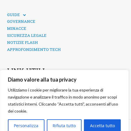
GUIDE
GUIDE TECNICHE
GOVERNANCE
SICUREZZA DEI SOCIAL MEDIA
MINACCE
SICUREZZA LEGALE
NOTIZIE FLASH
APPROFONDIMENTO TECH
LINK UTILI
Diamo valore alla tua privacy
CONTATTI
INFORMATIVA SULLA PRIVACY
Utilizziamo i cookie per migliorare la tua esperienza di
POLITICA DEI COOKIE
navigazione e analizzare il traffico in modo anonimo per scopi
GESTIONE COOKIE
statistici interni. Cliccando “Accetta tutti”, acconsenti all'uso
dei cookie.
©
2026 negg Blog · All rights reserved ·
Personalizza
Rifiuta tutto
Accetta tutto
S.r.l. ·
negg® Group