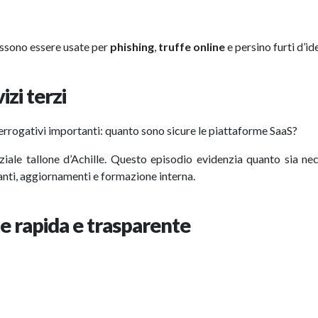
ossono essere usate per
phishing
,
truffe online
e persino furti d’id
izi terzi
errogativi importanti: quanto sono sicure le piattaforme SaaS?
ale tallone d’Achille. Questo episodio evidenzia quanto sia nec
tanti, aggiornamenti e formazione interna.
e rapida e trasparente