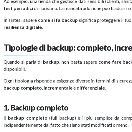
Ad esempio, un’azienda che gestisce dati sensibili (clienti, s
test periodici
di ripristino. La mancata adozione può tradursi in
In sintesi, sapere
come si fa backup
significa proteggere il tuo 
resilienza digitale
.
Tipologie di backup: completo, incr
Quando si parla di
backup
, non basta sapere
come fare bac
disponibili.
Ogni tipologia risponde a esigenze diverse in termini di sicurez
backup completo
,
incrementale
e
differenziale
.
1. Backup completo
Il
backup completo
(full backup) è il più semplice da comp
indipendentemente dal fatto che siano stati modificati o meno.