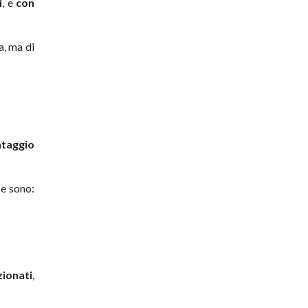
i
, e
con
a, ma di
ataggio
se sono:
zionati
,