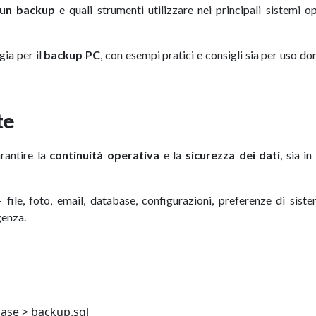
 un backup
e quali strumenti utilizzare nei principali sistemi op
gia per il
backup PC
, con esempi pratici e consigli sia per uso d
te
rantire la
continuità operativa
e la
sicurezza dei dati
, sia i
— file, foto, email, database, configurazioni, preferenze di sis
genza.
ase > backup.sql