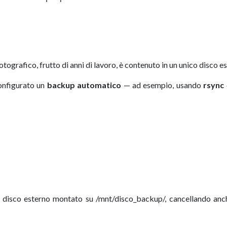
tografico, frutto di anni di lavoro, è contenuto in un unico disco e
configurato un
backup automatico
— ad esempio, usando
rsync
disco esterno montato su /mnt/disco_backup/, cancellando anche