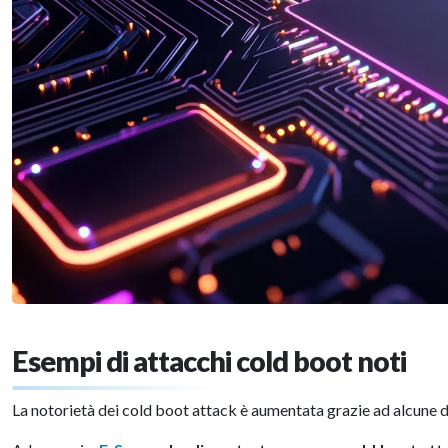
Esempi di attacchi cold boot noti
La notorietà dei cold boot attack è aumentata grazie ad alcune 