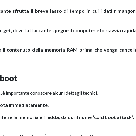
ante sfrutta il breve lasso di tempo in cui i dati rimangon
arget,
dove
l’attaccante spegne il computer e lo riavvia rapi
e il contenuto della memoria RAM prima che venga cancell
 boot
t
, è importante conoscere alcuni dettagli tecnici.
uota immediatamente
.
te se la memoria è fredda, da qui il nome “cold boot attack”.