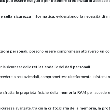
k può essere eseguito per ottenere credenziali di accesso al
e sulla sicurezza informatica
, evidenziando la necessità di m
zioni personali
, possono essere compromessi attraverso un co
 la sicurezza delle
reti aziendali
e dei
dati personali
.
accedere a reti aziendali, compromettere ulteriormente i sistemi 
 sfrutta le proprietà fisiche della
memoria RAM
per accedere 
sicurezza avanzate, tra cui
la crittografia della memoria, la pro