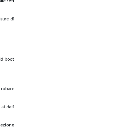
le reti
isure di
ld boot
o rubare
ai dati
tezione