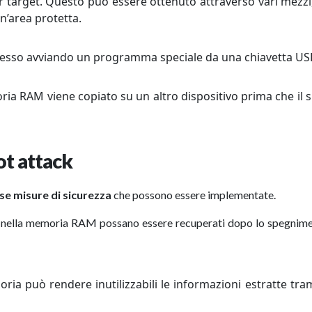
er target. Questo può essere ottenuto attraverso vari mezz
un’area protetta.
spesso avviando un programma speciale da una chiavetta US
ria RAM viene copiato su un altro dispositivo prima che il 
ot attack
se misure di sicurezza
che possono essere implementate.
bili nella memoria RAM possano essere recuperati dopo lo spegnim
oria può rendere inutilizzabili le informazioni estratte tra