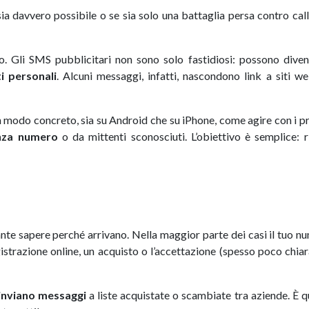
ia davvero possibile o se sia solo una battaglia persa contro call
sto. Gli SMS pubblicitari non sono solo fastidiosi: possono dive
i personali
. Alcuni messaggi, infatti, nascondono link a siti 
 modo concreto, sia su Android che su iPhone, come agire con i pr
nza numero
o da mittenti sconosciuti. L’obiettivo è semplice: ri
ante sapere perché arrivano. Nella maggior parte dei casi il tuo n
strazione online, un acquisto o l’accettazione (spesso poco chiar
inviano messaggi
a liste acquistate o scambiate tra aziende. È qu