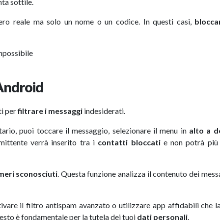
ta sottile.
o reale ma solo un nome o un codice. In questi casi,
blocca
mpossibile
Android
ti per
filtrare i messaggi
indesiderati.
rio, puoi toccare il messaggio, selezionare il menu in
alto a d
ittente verrà inserito tra i
contatti bloccati
e non potrà più 
eri sconosciuti
. Questa funzione analizza il contenuto dei messa
are il filtro antispam avanzato o utilizzare app affidabili che 
uesto è fondamentale per la tutela dei tuoi
dati personali
.