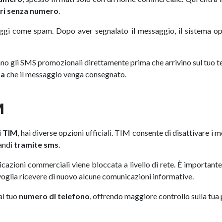
ari senza numero
.
ggi come spam. Dopo aver segnalato il messaggio, il sistema op
ccano gli SMS promozionali direttamente prima che arrivino sul tuo t
ma
che il messaggio venga consegnato.
M
i TIM
, hai diverse opzioni ufficiali. TIM consente di disattivare i 
mandi
tramite sms
.
icazioni commerciali viene bloccata a livello di rete. È important
u voglia ricevere di nuovo alcune comunicazioni informative.
al tuo
numero di telefono
, offrendo maggiore controllo sulla tua 