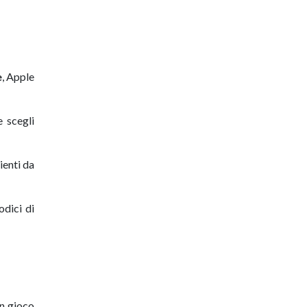
e
, Apple
e scegli
ienti da
dici di
in gioco