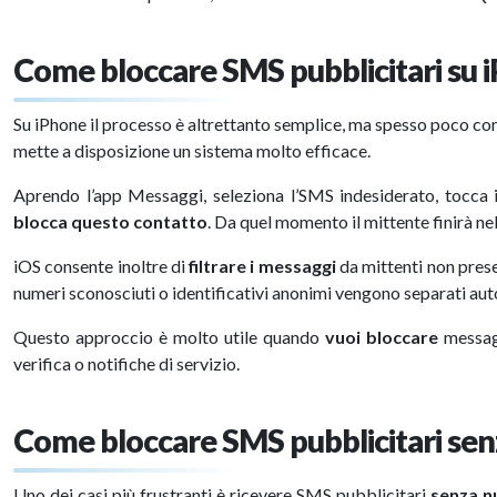
Come bloccare SMS pubblicitari su 
Su iPhone il processo è altrettanto semplice, ma spesso poco con
mette a disposizione un sistema molto efficace.
Aprendo l’app Messaggi, seleziona l’SMS indesiderato, tocca 
blocca questo contatto
. Da quel momento il mittente finirà nel
iOS consente inoltre di
filtrare i messaggi
da mittenti non prese
numeri sconosciuti o identificativi anonimi vengono separati a
Questo approccio è molto utile quando
vuoi bloccare
messagg
verifica o notifiche di servizio.
Come bloccare SMS pubblicitari se
Uno dei casi più frustranti è ricevere SMS pubblicitari
senza 