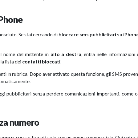
iPhone
osciuto. Se stai cercando di
bloccare sms pubblicitari su iPhon
il nome del mittente in
alto a destra
, entra nelle informazioni 
la lista dei
contatti bloccati
.
nti in rubrica. Dopo aver attivato questa funzione, gli SMS proven
utomaticamente.
i pubblicitari senza perdere comunicazioni importanti, come co
nza numero
numero
, spesso firmati solo con un nome commerciale. Qui entra 