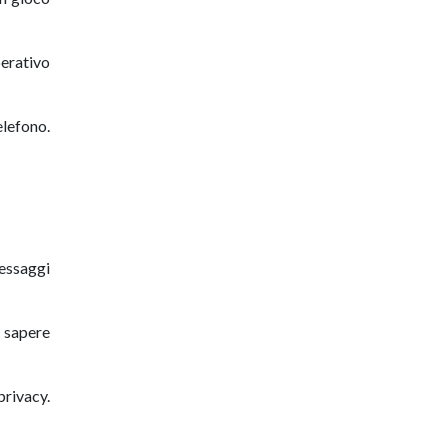
erativo
elefono.
messaggi
e sapere
privacy.