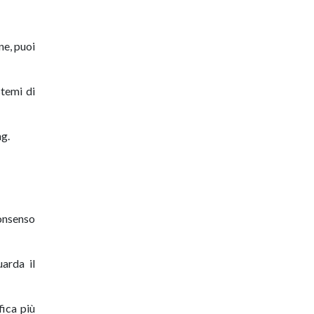
ne, puoi
stemi di
ng.
onsenso
arda il
fica più