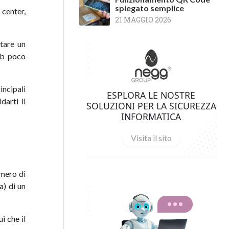
spiegato semplice
 center,
21 MAGGIO 2026
ntare un
web poco
incipali
ESPLORA LE NOSTRE
darti il
SOLUZIONI PER LA SICUREZZA
INFORMATICA
Visita il sito
umero di
a) di un
i che il