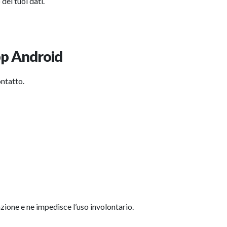
 dei tuoi dati.
pp Android
ntatto.
ione e ne impedisce l’uso involontario.