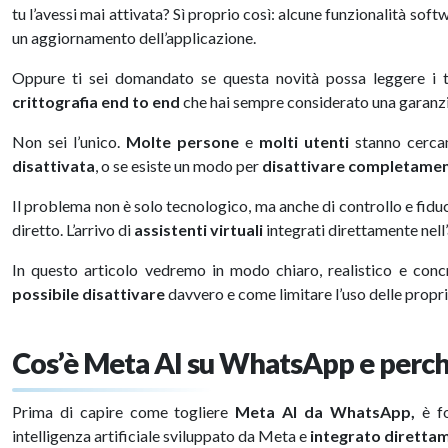
tu l’avessi mai attivata? Sì proprio così: alcune funzionalità s
un aggiornamento dell’applicazione.
Oppure ti sei domandato se questa novità possa leggere i tu
crittografia end to end
che hai sempre considerato una garanz
Non sei l’unico.
Molte persone
e
molti utenti
stanno cerca
disattivata
, o se esiste un modo per
disattivare completame
Il problema non è solo tecnologico, ma anche di controllo e fid
diretto. L’arrivo di
assistenti virtuali
integrati direttamente nel
In questo articolo vedremo in modo chiaro, realistico e con
possibile disattivare
davvero e come limitare l’uso delle proprie
Cos’è Meta AI su WhatsApp e perc
Prima di capire come togliere
Meta AI da WhatsApp,
è fo
intelligenza artificiale sviluppato da Meta e
integrato diretta