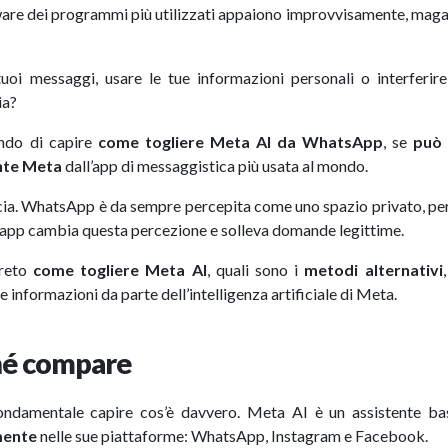
oftware dei programmi più utilizzati appaiono improvvisamente, mag
oi messaggi, usare le tue informazioni personali o interferire
ia?
ndo di capire
come togliere Meta AI da WhatsApp
, se
può 
nte Meta
dall’app di messaggistica più usata al mondo.
ucia. WhatsApp è da sempre percepita come uno spazio privato, pe
l’app cambia questa percezione e solleva domande legittime.
creto
come togliere Meta AI
, quali sono i
metodi alternativi
 informazioni da parte dell’intelligenza artificiale di Meta.
hé compare
ndamentale capire cos’è davvero. Meta AI è un assistente ba
mente
nelle sue piattaforme: WhatsApp, Instagram e Facebook.