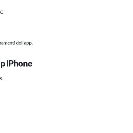
AI
amenti dell’app.
p iPhone
e.