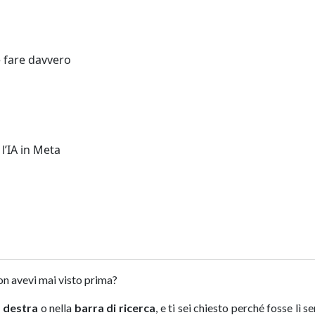
 fare davvero
l’IA in Meta
on avevi mai visto prima?
a destra
o nella
barra di ricerca
, e ti sei chiesto perché fosse lì s