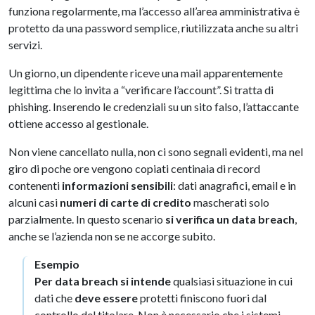
funziona regolarmente, ma l’accesso all’area amministrativa è
protetto da una password semplice, riutilizzata anche su altri
servizi.
Un giorno, un dipendente riceve una mail apparentemente
legittima che lo invita a “verificare l’account”. Si tratta di
phishing. Inserendo le credenziali su un sito falso, l’attaccante
ottiene accesso al gestionale.
Non viene cancellato nulla, non ci sono segnali evidenti, ma nel
giro di poche ore vengono copiati centinaia di record
contenenti
informazioni sensibili
: dati anagrafici, email e in
alcuni casi
numeri di carte di credito
mascherati solo
parzialmente. In questo scenario
si verifica un data breach
,
anche se l’azienda non se ne accorge subito.
Esempio
Per data breach si intende
qualsiasi situazione in cui
dati che
deve essere
protetti finiscono fuori dal
controllo del titolare. Non è necessario che i sistemi