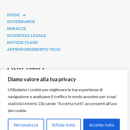
GUIDE
GUIDE TECNICHE
GOVERNANCE
SICUREZZA DEI SOCIAL MEDIA
MINACCE
SICUREZZA LEGALE
NOTIZIE FLASH
APPROFONDIMENTO TECH
LINK UTILI
Diamo valore alla tua privacy
CONTATTI
INFORMATIVA SULLA PRIVACY
Utilizziamo i cookie per migliorare la tua esperienza di
POLITICA DEI COOKIE
navigazione e analizzare il traffico in modo anonimo per scopi
GESTIONE COOKIE
statistici interni. Cliccando “Accetta tutti”, acconsenti all'uso
dei cookie.
©
2026 negg Blog · All rights reserved ·
Personalizza
Rifiuta tutto
Accetta tutto
S.r.l. ·
negg® Group