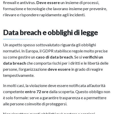
firewall e antivirus.
Deve essere
un insieme di processi,
formazione e tecnologie che lavorano insieme per prevenire,
rilevare e rispondere rapidamente agli incidenti.
Data breach e obblighi di legge
Un aspetto spesso sottovalutato riguarda gli obblighi
normativi. In Europa, il GDPR stabilisce regole molto precise
su come gestire un
caso di data breach
. Se si
verifichi un
data breach
che comporta rischi per i diritti e le libertà delle
persone, l’organizzazione
deve essere
in grado di reagire
tempestivamente.
In molti casi, la violazione deve essere notificata all’autorità
competente
entro 72 ore
dalla scoperta. Questo obbligo non
è solo formale: serve a garantire trasparenza e a permettere
alle persone coinvolte di proteggersi.
Non rispettare questi obblighi può portare a sanzioni