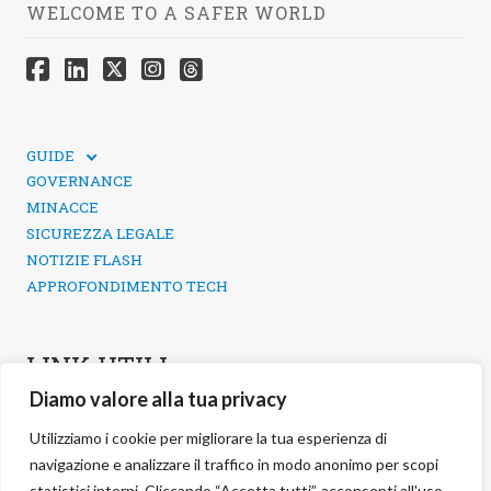
WELCOME TO A SAFER WORLD
GUIDE
GUIDE TECNICHE
GOVERNANCE
SICUREZZA DEI SOCIAL MEDIA
MINACCE
SICUREZZA LEGALE
NOTIZIE FLASH
APPROFONDIMENTO TECH
LINK UTILI
Diamo valore alla tua privacy
CONTATTI
INFORMATIVA SULLA PRIVACY
Utilizziamo i cookie per migliorare la tua esperienza di
POLITICA DEI COOKIE
navigazione e analizzare il traffico in modo anonimo per scopi
GESTIONE COOKIE
statistici interni. Cliccando “Accetta tutti”, acconsenti all'uso