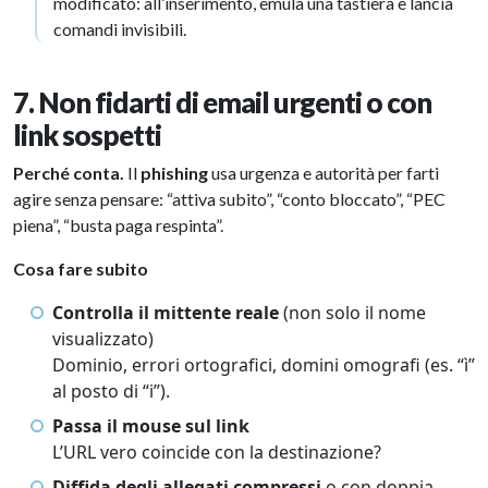
modificato: all’inserimento, emula una tastiera e lancia
comandi invisibili.
7. Non fidarti di email urgenti o con
link sospetti
Perché conta.
Il
phishing
usa urgenza e autorità per farti
agire senza pensare: “attiva subito”, “conto bloccato”, “PEC
piena”, “busta paga respinta”.
Cosa fare subito
Controlla il mittente reale
(non solo il nome
visualizzato)
Dominio, errori ortografici, domini omografi (es. “ì”
al posto di “i”).
Passa il mouse sul link
L’URL vero coincide con la destinazione?
Diffida degli allegati compressi
o con doppia