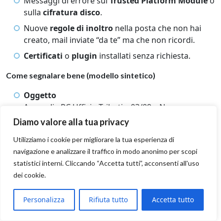
Messaggi di errore sul
Trusted Platform Module
o
sulla
cifratura disco
.
Nuove
regole di inoltro
nella posta che non hai
creato, mail inviate “da te” ma che non ricordi.
Certificati
o
plugin
installati senza richiesta.
Come segnalare bene (modello sintetico)
Oggetto
Anomalia PC Ufficio Tributi – 03/09 – Nome
Cognome
Diamo valore alla tua privacy
Cosa vedi
Utilizziamo i cookie per migliorare la tua esperienza di
“Browser che si apre da solo su sito sconosciuto, 3
navigazione e analizzare il traffico in modo anonimo per scopi
volte in 10 minuti”
statistici interni. Cliccando “Accetta tutti”, acconsenti all'uso
Quando è iniziato
dei cookie.
“oggi 14:25”
Personalizza
Rifiuta tutto
Accetta tutto
Cosa stavi facendo
“apertura allegato .docx da PEC”