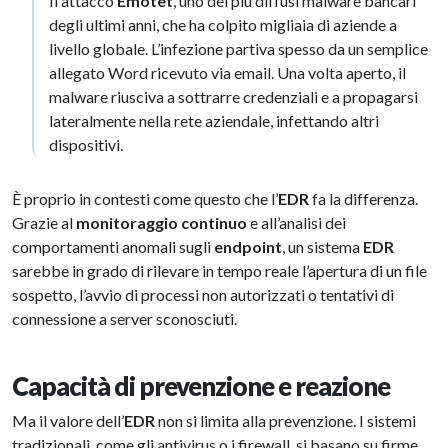
Il attacco
Emotet
, uno dei più diffusi malware bancari
degli ultimi anni, che ha colpito migliaia di aziende a
livello globale. L’infezione partiva spesso da un semplice
allegato Word ricevuto via email. Una volta aperto, il
malware riusciva a sottrarre credenziali e a propagarsi
lateralmente nella rete aziendale, infettando altri
dispositivi.
È proprio in contesti come questo che l’
EDR
fa la differenza.
Grazie al
monitoraggio continuo
e all’analisi dei
comportamenti anomali sugli
endpoint
, un sistema
EDR
sarebbe in grado di rilevare in tempo reale l’apertura di un file
sospetto, l’avvio di processi non autorizzati o tentativi di
connessione a server sconosciuti.
Capacità di prevenzione e reazione
Ma il valore dell’
EDR
non si limita alla prevenzione. I sistemi
tradizionali, come gli antivirus o i firewall, si basano su firme