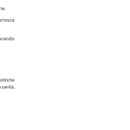
one.
ornisce
iorando
olitiche
 sanità,