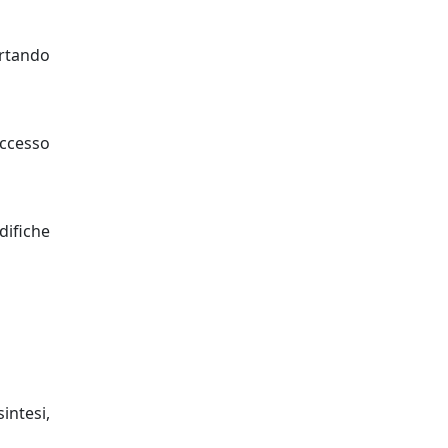
ortando
accesso
difiche
intesi,