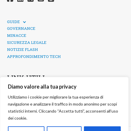
GUIDE
GUIDE TECNICHE
GOVERNANCE
SICUREZZA DEI SOCIAL MEDIA
MINACCE
SICUREZZA LEGALE
NOTIZIE FLASH
APPROFONDIMENTO TECH
LINK UTILI
Diamo valore alla tua privacy
CONTATTI
INFORMATIVA SULLA PRIVACY
Utilizziamo i cookie per migliorare la tua esperienza di
POLITICA DEI COOKIE
navigazione e analizzare il traffico in modo anonimo per scopi
GESTIONE COOKIE
statistici interni. Cliccando “Accetta tutti”, acconsenti all'uso
dei cookie.