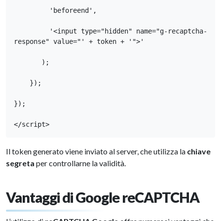
         'beforeend',

         '<input type="hidden" name="g-recaptcha-
response" value="' + token + '">'

       );

    });

});

</script>
Il token generato viene inviato al server, che utilizza la
chiave
segreta
per controllarne la validità.
Vantaggi di Google reCAPTCHA