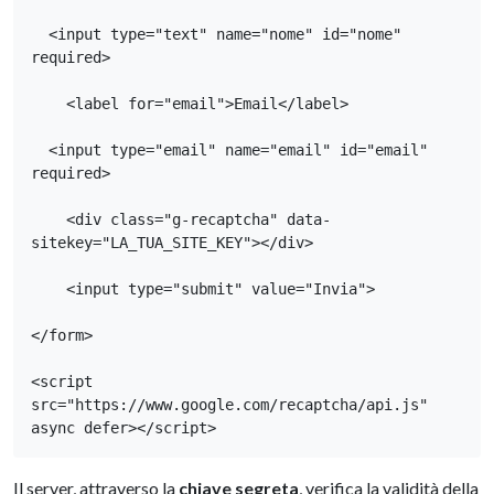
  <input type="text" name="nome" id="nome" 
required>

    <label for="email">Email</label>

  <input type="email" name="email" id="email" 
required>

    <div class="g-recaptcha" data-
sitekey="LA_TUA_SITE_KEY"></div>

    <input type="submit" value="Invia">

</form>

<script 
src="https://www.google.com/recaptcha/api.js" 
async defer></script>
Il server, attraverso la
chiave segreta
, verifica la validità della