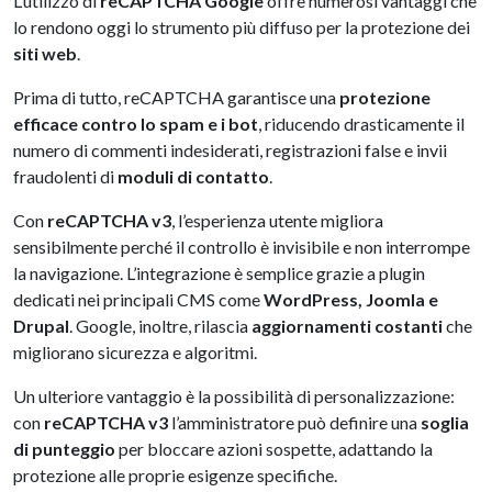
L’utilizzo di
reCAPTCHA Google
offre numerosi vantaggi che
lo rendono oggi lo strumento più diffuso per la protezione dei
siti web
.
Prima di tutto, reCAPTCHA garantisce una
protezione
efficace contro lo spam e i bot
, riducendo drasticamente il
numero di commenti indesiderati, registrazioni false e invii
fraudolenti di
moduli di contatto
.
Con
reCAPTCHA v3
, l’esperienza utente migliora
sensibilmente perché il controllo è invisibile e non interrompe
la navigazione. L’integrazione è semplice grazie a plugin
dedicati nei principali CMS come
WordPress, Joomla e
Drupal
. Google, inoltre, rilascia
aggiornamenti costanti
che
migliorano sicurezza e algoritmi.
Un ulteriore vantaggio è la possibilità di personalizzazione:
con
reCAPTCHA v3
l’amministratore può definire una
soglia
di punteggio
per bloccare azioni sospette, adattando la
protezione alle proprie esigenze specifiche.