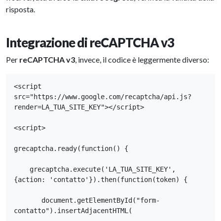
risposta.
Integrazione di reCAPTCHA v3
Per
reCAPTCHA v3
, invece, il codice è leggermente diverso:
<script 
src="https://www.google.com/recaptcha/api.js?
render=LA_TUA_SITE_KEY"></script>

<script>

grecaptcha.ready(function() {

    grecaptcha.execute('LA_TUA_SITE_KEY', 
{action: 'contatto'}).then(function(token) {

       document.getElementById("form-
contatto").insertAdjacentHTML(
