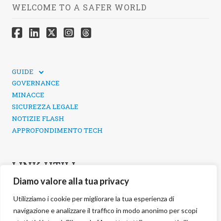
WELCOME TO A SAFER WORLD
GUIDE
GUIDE TECNICHE
GOVERNANCE
SICUREZZA DEI SOCIAL MEDIA
MINACCE
SICUREZZA LEGALE
NOTIZIE FLASH
APPROFONDIMENTO TECH
LINK UTILI
Diamo valore alla tua privacy
CONTATTI
INFORMATIVA SULLA PRIVACY
Utilizziamo i cookie per migliorare la tua esperienza di
POLITICA DEI COOKIE
navigazione e analizzare il traffico in modo anonimo per scopi
GESTIONE COOKIE