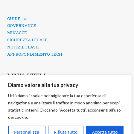
GUIDE
GUIDE TECNICHE
GOVERNANCE
SICUREZZA DEI SOCIAL MEDIA
MINACCE
SICUREZZA LEGALE
NOTIZIE FLASH
APPROFONDIMENTO TECH
LINK UTILI
Diamo valore alla tua privacy
CONTATTI
INFORMATIVA SULLA PRIVACY
Utilizziamo i cookie per migliorare la tua esperienza di
POLITICA DEI COOKIE
navigazione e analizzare il traffico in modo anonimo per scopi
GESTIONE COOKIE
statistici interni. Cliccando “Accetta tutti”, acconsenti all'uso
dei cookie.
©
2026 negg Blog · All rights reserved ·
Personalizza
Rifiuta tutto
Accetta tutto
S.r.l. ·
negg® Group