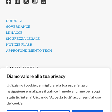
GUIDE
GUIDE TECNICHE
GOVERNANCE
SICUREZZA DEI SOCIAL MEDIA
MINACCE
SICUREZZA LEGALE
NOTIZIE FLASH
APPROFONDIMENTO TECH
LINK UTILI
Diamo valore alla tua privacy
CONTATTI
INFORMATIVA SULLA PRIVACY
Utilizziamo i cookie per migliorare la tua esperienza di
POLITICA DEI COOKIE
navigazione e analizzare il traffico in modo anonimo per scopi
GESTIONE COOKIE
statistici interni. Cliccando “Accetta tutti”, acconsenti all'uso
dei cookie.