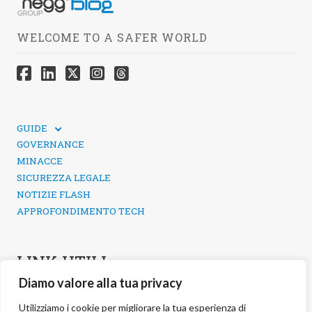
WELCOME TO A SAFER WORLD
GUIDE
GUIDE TECNICHE
GOVERNANCE
SICUREZZA DEI SOCIAL MEDIA
MINACCE
SICUREZZA LEGALE
NOTIZIE FLASH
APPROFONDIMENTO TECH
LINK UTILI
Diamo valore alla tua privacy
CONTATTI
INFORMATIVA SULLA PRIVACY
Utilizziamo i cookie per migliorare la tua esperienza di