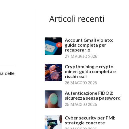
Articoli recenti
Account Gmail violato:
guida completa per
recuperarlo
27 MAGGIO 2026
Cryptomining e crypto
miner: guida completa e
a delle
rischi reali
26 MAGGIO 2026
Autenticazione FIDO2:
sicurezza senza password
25 MAGGIO 2026
Cyber security per PMI:
strategie concrete