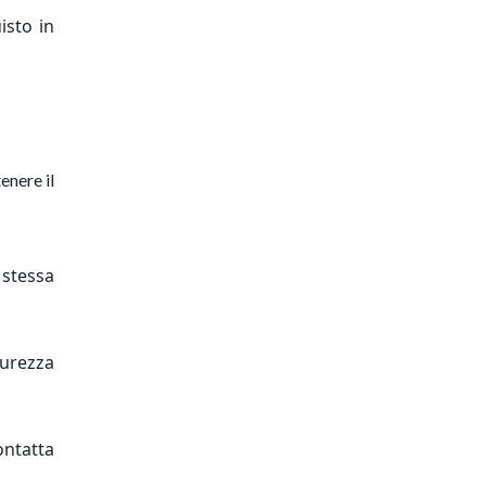
isto in
enere il
 stessa
curezza
ontatta