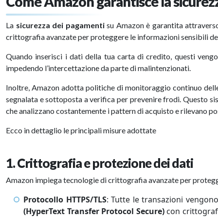
Come Amazon garantisce la sicurez
La
sicurezza dei pagamenti
su Amazon è garantita attraverso
crittografia avanzate per proteggere le informazioni sensibili deg
Quando inserisci i dati della tua carta di credito, questi ven
impedendo l’intercettazione da parte di malintenzionati.
Inoltre, Amazon adotta politiche di monitoraggio continuo dell
segnalata e sottoposta a verifica per prevenire frodi. Questo si
che analizzano costantemente i pattern di acquisto e rilevano po
Ecco in dettaglio le principali misure adottate
1. Crittografia e protezione dei dati
Amazon impiega tecnologie di crittografia avanzate per protegg
Protocollo HTTPS/TLS
: Tutte le transazioni vengono
(HyperText Transfer Protocol Secure)
con crittogra