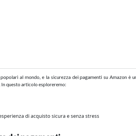
i
 popolari al mondo, e la sicurezza dei pagamenti su Amazon è un
a. In questo articolo esploreremo:
i
sperienza di acquisto sicura e senza stress