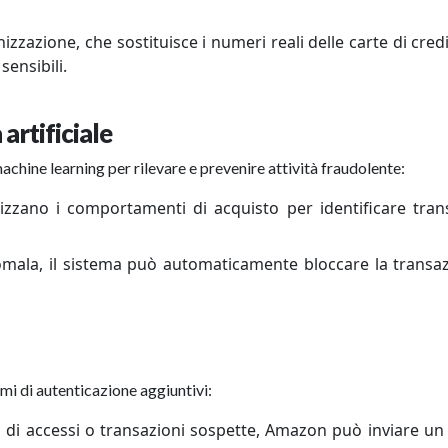
izzazione, che sostituisce i numeri reali delle carte di cred
sensibili.
artificiale
achine learning per rilevare e prevenire attività fraudolente:
alizzano i comportamenti di acquisto per identificare tran
anomala, il sistema può automaticamente bloccare la transa
i di autenticazione aggiuntivi:
o di accessi o transazioni sospette, Amazon può inviare un