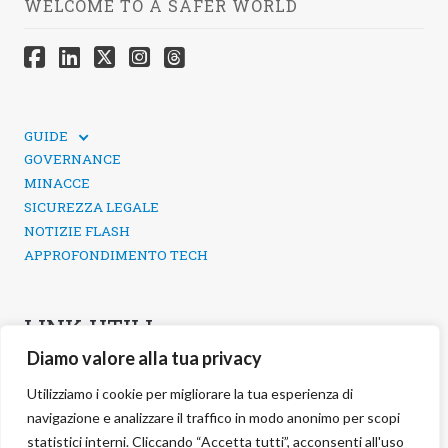
WELCOME TO A SAFER WORLD
GUIDE
GUIDE TECNICHE
GOVERNANCE
SICUREZZA DEI SOCIAL MEDIA
MINACCE
SICUREZZA LEGALE
NOTIZIE FLASH
APPROFONDIMENTO TECH
LINK UTILI
Diamo valore alla tua privacy
CONTATTI
INFORMATIVA SULLA PRIVACY
Utilizziamo i cookie per migliorare la tua esperienza di
POLITICA DEI COOKIE
navigazione e analizzare il traffico in modo anonimo per scopi
GESTIONE COOKIE
statistici interni. Cliccando “Accetta tutti”, acconsenti all'uso