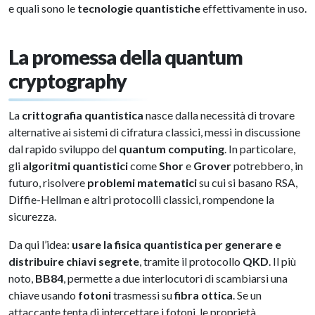
e quali sono le
tecnologie quantistiche
effettivamente in uso.
La promessa della quantum
cryptography
La
crittografia quantistica
nasce dalla necessità di trovare
alternative ai sistemi di cifratura classici, messi in discussione
dal rapido sviluppo del
quantum computing
. In particolare,
gli
algoritmi quantistici
come
Shor
e
Grover
potrebbero, in
futuro, risolvere
problemi matematici
su cui si basano RSA,
Diffie-Hellman e altri protocolli classici, rompendone la
sicurezza.
Da qui l’idea:
usare la fisica quantistica per generare e
distribuire chiavi segrete
, tramite il protocollo
QKD
. Il più
noto,
BB84
, permette a due interlocutori di scambiarsi una
chiave usando
fotoni
trasmessi su
fibra ottica
. Se un
attaccante tenta di intercettare i fotoni, le proprietà