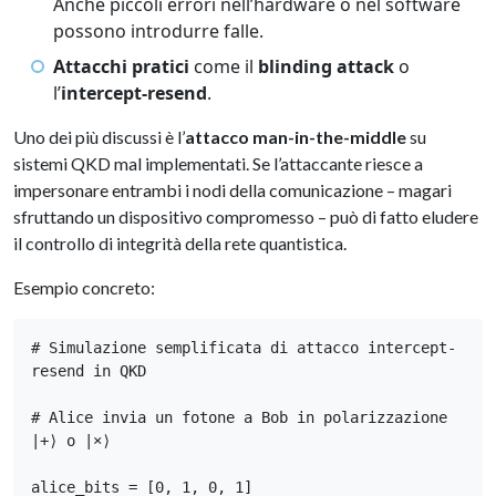
Anche piccoli errori nell’hardware o nel software
possono introdurre falle.
Attacchi pratici
come il
blinding attack
o
l’
intercept-resend
.
Uno dei più discussi è l’
attacco man-in-the-middle
su
sistemi QKD mal implementati. Se l’attaccante riesce a
impersonare entrambi i nodi della comunicazione – magari
sfruttando un dispositivo compromesso – può di fatto eludere
il controllo di integrità della rete quantistica.
Esempio concreto:
# Simulazione semplificata di attacco intercept-
resend in QKD

# Alice invia un fotone a Bob in polarizzazione 
|+⟩ o |×⟩

alice_bits = [0, 1, 0, 1]
