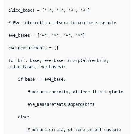
alice_bases = ['+', '+', '×', '×']

# Eve intercetta e misura in una base casuale

eve_bases = ['+', '×', '+', '×']

eve_measurements = []

for bit, base, eve_base in zip(alice_bits, 
alice_bases, eve_bases):

    if base == eve_base:

        # misura corretta, ottiene il bit giusto

        eve_measurements.append(bit)

    else:

        # misura errata, ottiene un bit casuale
