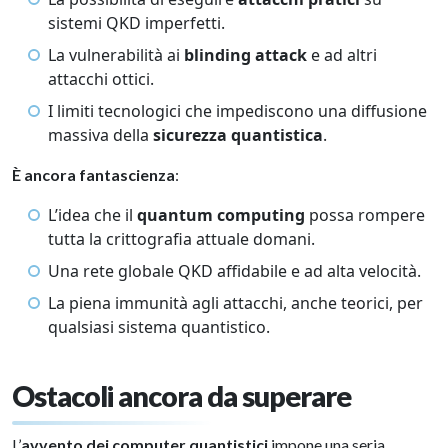
sistemi QKD imperfetti.
La vulnerabilità ai
blinding attack
e ad altri
attacchi ottici.
I limiti tecnologici che impediscono una diffusione
massiva della
sicurezza quantistica
.
È ancora fantascienza
:
L’idea che il
quantum computing
possa rompere
tutta la crittografia attuale domani.
Una rete globale QKD affidabile e ad alta velocità.
La piena immunità agli attacchi, anche teorici, per
qualsiasi sistema quantistico.
Ostacoli ancora da superare
L’
avvento dei computer quantistici
impone una seria