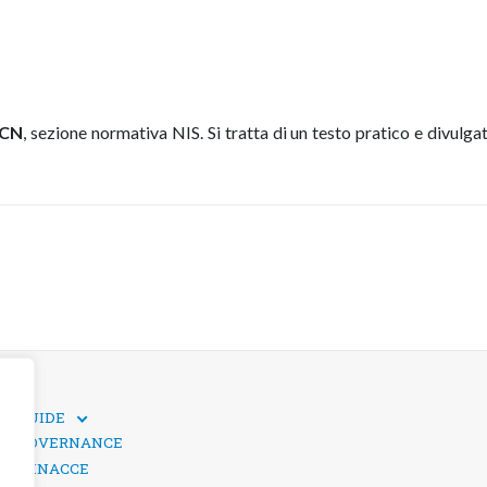
ACN
, sezione normativa NIS. Si tratta di un testo pratico e divulga
GUIDE
GUIDE TECNICHE
GOVERNANCE
SICUREZZA DEI SOCIAL MEDIA
MINACCE