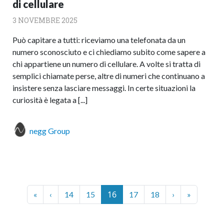
di cellulare
3 NOVEMBRE 2025
Può capitare a tutti: riceviamo una telefonata da un
numero sconosciuto e ci chiediamo subito come sapere a
chi appartiene un numero di cellulare. A volte si tratta di
semplici chiamate perse, altre di numeri che continuano a
insistere senza lasciare messaggi. In certe situazioni la
curiosità è legata a [...]
negg Group
Page navigation
Current Page
Page
Page
16
Page
Page
«
‹
14
15
17
18
›
»