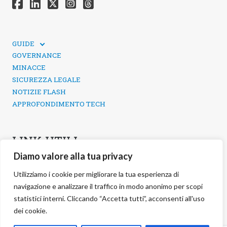
GUIDE
GUIDE TECNICHE
GOVERNANCE
SICUREZZA DEI SOCIAL MEDIA
MINACCE
SICUREZZA LEGALE
NOTIZIE FLASH
APPROFONDIMENTO TECH
LINK UTILI
Diamo valore alla tua privacy
CONTATTI
INFORMATIVA SULLA PRIVACY
Utilizziamo i cookie per migliorare la tua esperienza di
POLITICA DEI COOKIE
navigazione e analizzare il traffico in modo anonimo per scopi
GESTIONE COOKIE
statistici interni. Cliccando “Accetta tutti”, acconsenti all'uso
dei cookie.