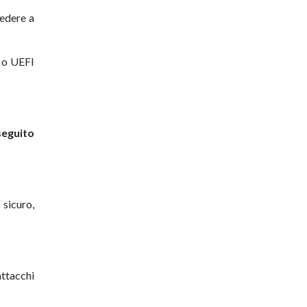
cedere a
S o UEFI
seguito
sicuro,
ttacchi