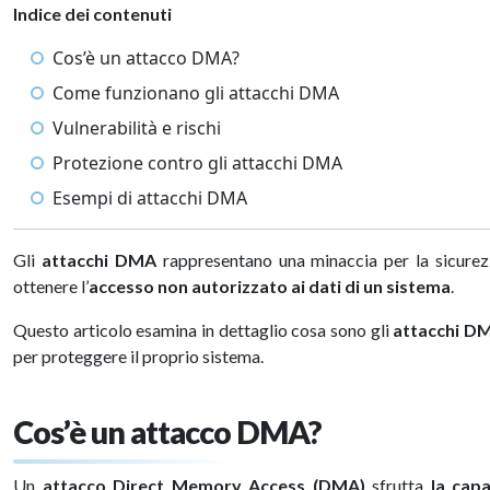
Indice dei contenuti
Cos’è un attacco DMA?
Come funzionano gli attacchi DMA
Vulnerabilità e rischi
Protezione contro gli attacchi DMA
Esempi di attacchi DMA
Gli
attacchi
DMA
rappresentano una minaccia per la sicurez
ottenere l’
accesso non autorizzato ai dati di un sistema
.
Questo articolo esamina in dettaglio cosa sono gli
attacchi
D
per proteggere il proprio sistema.
Cos’è un attacco DMA?
Un
attacco
Direct Memory Access
(DMA)
sfrutta
la
capa