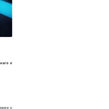
dware e
ggere o