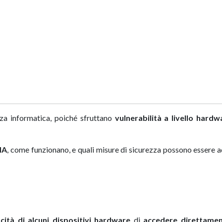
za informatica, poiché sfruttano
vulnerabilità a livello hardw
MA
, come funzionano, e quali misure di sicurezza possono essere 
cità di alcuni dispositivi hardware
di
accedere direttamen