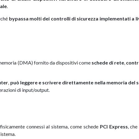
ale
.
erché
bypassa molti dei controlli di sicurezza implementati a li
a memoria (DMA) fornito da dispositivi come
schede di rete
,
contr
uter
,
può leggere e scrivere direttamente nella memoria del 
perazioni di input/output.
i fisicamente connessi al sistema, come schede
PCI Express
, che
sistema.