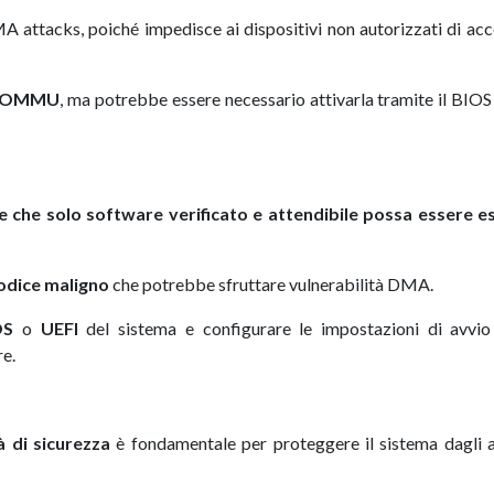
 attacks, poiché impedisce ai dispositivi non autorizzati di ac
l’IOMMU
, ma potrebbe essere necessario attivarla tramite il BIO
 che solo software verificato e attendibile possa essere e
codice maligno
che potrebbe sfruttare vulnerabilità DMA.
OS
o
UEFI
del sistema e configurare le impostazioni di avvio 
re.
à di sicurezza
è fondamentale per proteggere il sistema dagli a