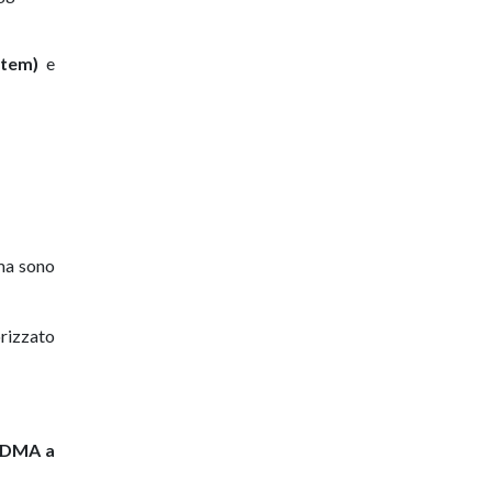
stem)
e
ema sono
orizzato
i DMA a