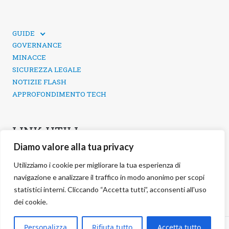
GUIDE
GUIDE TECNICHE
GOVERNANCE
SICUREZZA DEI SOCIAL MEDIA
MINACCE
SICUREZZA LEGALE
NOTIZIE FLASH
APPROFONDIMENTO TECH
LINK UTILI
Diamo valore alla tua privacy
CONTATTI
INFORMATIVA SULLA PRIVACY
Utilizziamo i cookie per migliorare la tua esperienza di
POLITICA DEI COOKIE
navigazione e analizzare il traffico in modo anonimo per scopi
GESTIONE COOKIE
statistici interni. Cliccando “Accetta tutti”, acconsenti all'uso
dei cookie.
©
2026 negg Blog · All rights reserved ·
Personalizza
Rifiuta tutto
Accetta tutto
S.r.l. ·
negg® Group