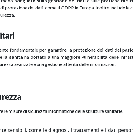
in modo
adeguato sulla gestione dei dati
e sulle
pratiche di si
di protezione dei dati, come il GDPR in Europa. Inoltre include la 
curezza.
itari
te fondamentale per garantire la protezione dei dati dei pazien
ella sanità
ha portato a una maggiore vulnerabilità delle infras
curezza avanzate e una gestione attenta delle informazioni.
curezza
e le misure di sicurezza informatiche delle strutture sanitarie.
 sensibili, come le diagnosi, i trattamenti e i dati person