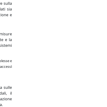
e sulla
ati sia
zione e
 misure
te e la
sistemi
plesse e
 accessi
a sulle
li, il
zazione
a.