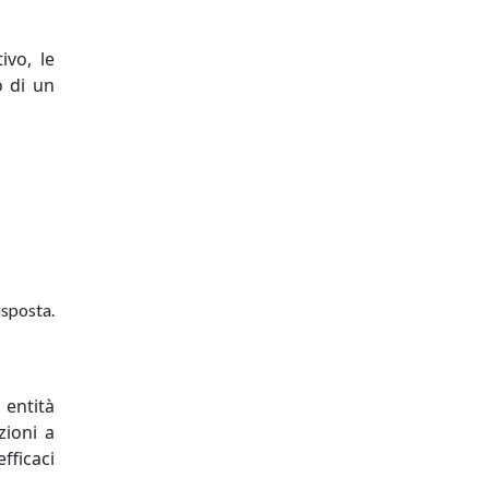
ivo, le
o di un
isposta.
 entità
zioni a
fficaci