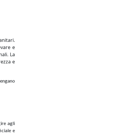
nitari.
evare e
ali. La
rezza e
 vengano
ire agli
iciale e