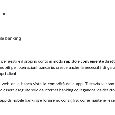
king
bile banking
per gestire il proprio conto in modo
rapido
e
conveniente
diret
 mobili per operazioni bancarie, cresce anche la necessità di gara
pri clienti.
to web della banca vista la comodità delle app. Tuttavia vi son
 essere eseguite solo da internet banking collegandosi da deskto
le app di mobile banking e forniremo consigli su come mantenerle si