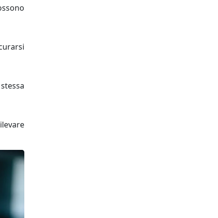
possono
curarsi
 stessa
ilevare