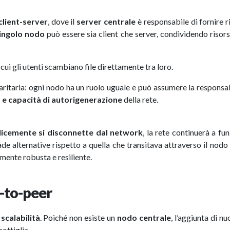
client-server
, dove il
server centrale
è responsabile di fornire r
ingolo nodo
può essere sia client che server, condividendo riso
n cui gli utenti scambiano file direttamente tra loro.
paritaria: ogni nodo ha un ruolo uguale e può assumere la responsab
à e capacità di autorigenerazione
della rete.
licemente si disconnette dal network
, la rete continuerà a fu
ade alternative rispetto a quella che transitava attraverso il nodo
mente robusta e resiliente.
r-to-peer
a
scalabilità
. Poiché non esiste un
nodo centrale
, l’aggiunta di nu
ottiglia.