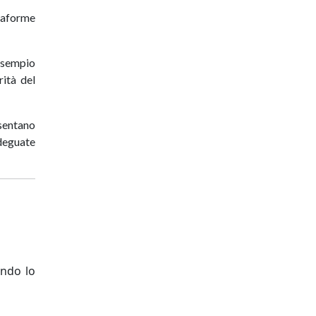
taforme
esempio
rità del
sentano
adeguate
endo lo