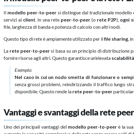
Il
modello peer-to-peer
si distingue dal tradizionale modello
servizi ai
client
. In una rete
peer-to-peer
(o
rete P2P
),
ogni
s
file, larghezza di banda e potenza di calcolo con altri nodi.
Questo tipo di rete è ampiamente utilizzato per il
file sharing
, i
La
rete peer-to-peer
si basa su un principio di distribuzione 
fornire risorse agli altri. Questo garantisce un’elevata
scalabilit
Esempio:
Nel caso in cui un nodo smetta di funzionare o semp
senza grossi problemi, reindirizzando il traffico lungo str
disponibile. Questo rende la
rete peer-to-peer
particolar
Vantaggi e svantaggi della rete pee
Uno dei principali vantaggi del
modello peer-to-peer
è la su
aumenta la capacità complessiva della rete senza creare colli di b