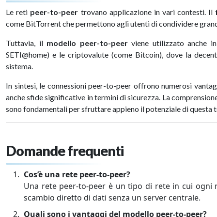
Le reti
peer-to-peer
trovano applicazione in vari contesti. Il
come BitTorrent che permettono agli utenti di condividere grand
Tuttavia, il
modello peer-to-peer
viene utilizzato anche in
SETI@home) e le criptovalute (come Bitcoin), dove la decentra
sistema.
In sintesi, le connessioni peer-to-peer offrono numerosi vantag
anche sfide significative in termini di sicurezza. La comprension
sono fondamentali per sfruttare appieno il potenziale di questa
Domande frequenti
Cos’è una rete peer-to-peer?
Una rete peer-to-peer è un tipo di rete in cui ogn
scambio diretto di dati senza un server centrale.
Quali sono i vantaggi del modello peer-to-peer?