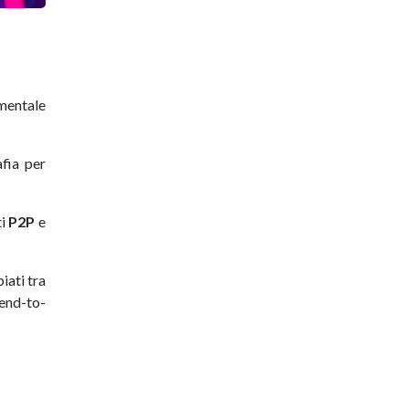
amentale
afia per
ti
P2P
e
iati tra
end-to-