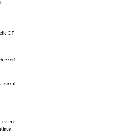
o.
elle OT,
due reti
orano il
 essere
ntinua.