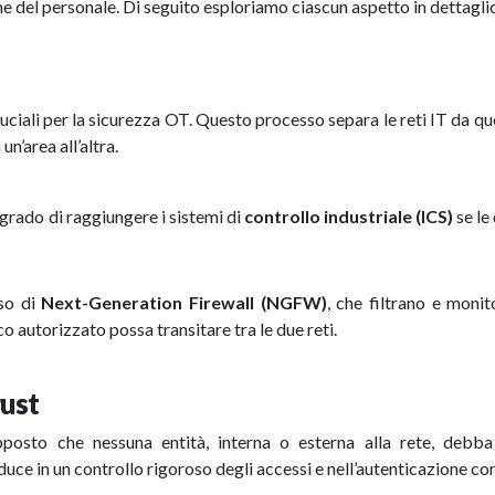
e del personale. Di seguito esploriamo ciascun aspetto in dettagli
uciali per la sicurezza OT. Questo processo separa le reti IT da qu
n’area all’altra.
 grado di raggiungere i sistemi di
controllo industriale (ICS)
se le 
so di
Next-Generation Firewall (NGFW)
, che filtrano e monit
ico autorizzato possa transitare tra le due reti.
rust
posto che nessuna entità, interna o esterna alla rete, debba
uce in un controllo rigoroso degli accessi e nell’autenticazione co