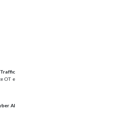
Traffic
ete OT e
yber AI