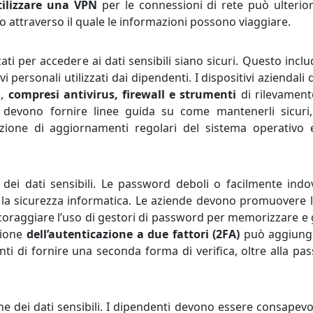
tilizzare una VPN
per le connessioni di rete può ulteri
ro attraverso il quale le informazioni possono viaggiare.
ati per accedere ai dati sensibili siano sicuri. Questo includ
tivi personali utilizzati dai dipendenti. I dispositivi aziendal
o
,
compresi antivirus, firewall e strumenti
di rilevament
 devono fornire linee guida su come mantenerli sicuri
azione di aggiornamenti regolari del sistema operativo 
dei dati sensibili. Le password deboli o facilmente indov
r la sicurezza informatica. Le aziende devono promuovere l
oraggiare l’uso di gestori di password per memorizzare e 
zione
dell’autenticazione a due fattori (2FA)
può aggiung
enti di fornire una seconda forma di verifica, oltre alla pa
 dei dati sensibili. I dipendenti devono essere consapevol