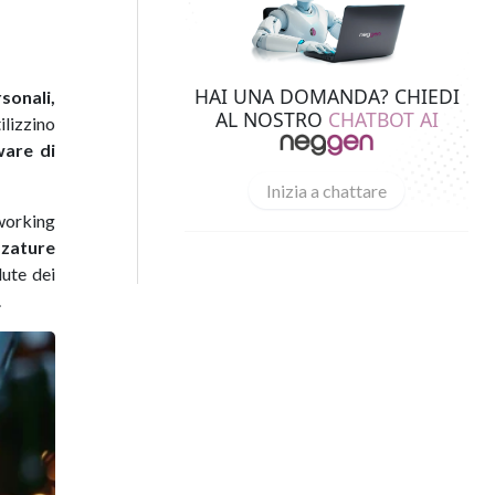
HAI UNA DOMANDA? CHIEDI
rsonali,
AL NOSTRO
CHATBOT AI
ilizzino
ware di
Inizia a chattare
 working
zzature
lute dei
.