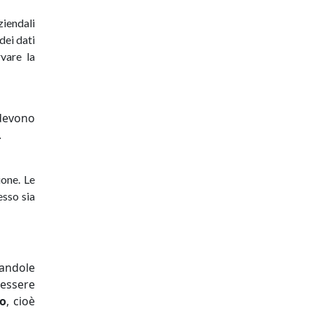
ziendali
dei dati
vare la
 devono
.
ione. Le
esso sia
mandole
 essere
so
, cioè