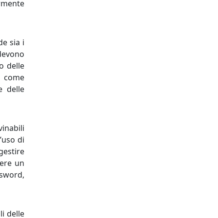
ormente
e sia i
i devono
o delle
, come
e delle
inabili
’uso di
gestire
ere un
ssword,
i delle