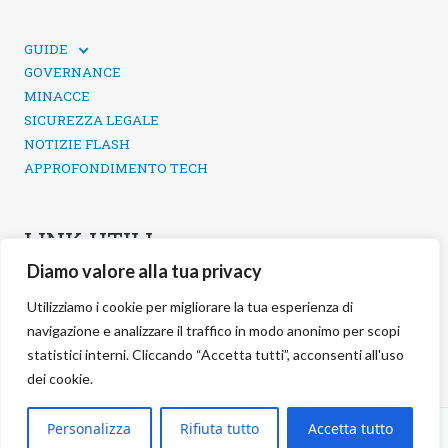
GUIDE
GUIDE TECNICHE
GOVERNANCE
SICUREZZA DEI SOCIAL MEDIA
MINACCE
SICUREZZA LEGALE
NOTIZIE FLASH
APPROFONDIMENTO TECH
LINK UTILI
Diamo valore alla tua privacy
CONTATTI
INFORMATIVA SULLA PRIVACY
Utilizziamo i cookie per migliorare la tua esperienza di
POLITICA DEI COOKIE
navigazione e analizzare il traffico in modo anonimo per scopi
GESTIONE COOKIE
statistici interni. Cliccando “Accetta tutti”, acconsenti all'uso
dei cookie.
©
2026 negg Blog · All rights reserved ·
Personalizza
Rifiuta tutto
Accetta tutto
S.r.l. ·
negg® Group