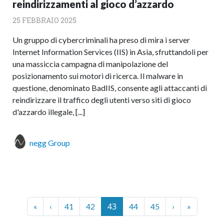
reindirizzamenti al gioco d’azzardo
25 FEBBRAIO 2025
Un gruppo di cybercriminali ha preso di mira i server
Internet Information Services (IIS) in Asia, sfruttandoli per
una massiccia campagna di manipolazione del
posizionamento sui motori di ricerca. Il malware in
questione, denominato BadIIS, consente agli attaccanti di
reindirizzare il traffico degli utenti verso siti di gioco
d'azzardo illegale, [...]
negg Group
Page navigation
Current Page
Page
Page
43
Page
Page
«
‹
41
42
44
45
›
»